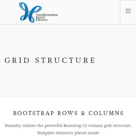
HOME
ABOUT US
NEWS
GRID STRUCTURE
OPT-OUT PREFERENCES
BOOTSTRAP ROWS & COLUMNS
Foundry utilises the powerful Bootstrap 12 column grid structure.
Template elements placed inside